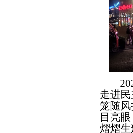
20
走进民
笼随风
目亮眼
熠熠生