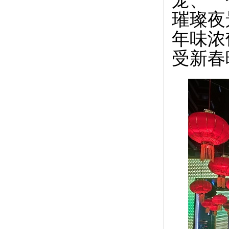
笼、一
璀璨夜
年味浓
受新春