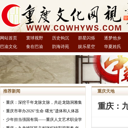
网站首页
寰球视野
历史钩沉
群星闪烁
逐梦他乡
巴渝文化
食在巴渝
韵海诗苑
娱乐星空
华夏姓氏
推荐新闻
重庆天地
重庆：深挖千年龙脉文脉，共赴龙隐洞雅集
重庆：
盛会 笔者受邀出席中国龙隐洞首届龙文化
重庆市举办2026“生命·曙光”遗体和人体器
节
官捐献缅怀纪念活动
少年担当强国有我——重庆人文艺术职业学