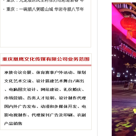
校2026年春季开学典礼暨主题教育活动
重庆：九龙坡区民主村张灯结彩迎新春 年
味喜庆幸福迎马年
重庆：一碗腊八粥暖山城 华岩寺腊八节年
味浓