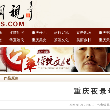
烁
逐梦他乡
重庆仔儿
旅行采风
直击现场
重庆书
空
华夏姓氏
重庆美女
茶酒文化
美丽乡村
重庆天
作品原创
重 庆 夜 景
2026-03-21 21:48:19 作者: