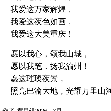
我爱这万家辉煌，
我爱这夜色如画，
我爱这大美重庆！
愿以我心，颂我山城，
愿以我笔，扬我渝州！
愿这璀璨夜景，
照亮巴渝大地，光耀万里山
作者 黄昌银2026、3月