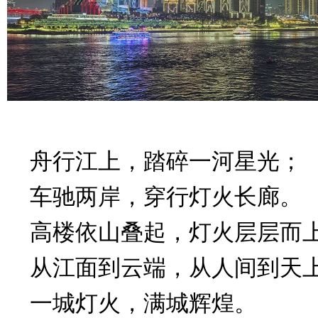
舟行江上，踏碎一河星光；
车驰两岸，穿行灯火长廊。
高楼依山叠起，灯火层层而
从江面到云端，从人间到天
一城灯火，满城辉煌。