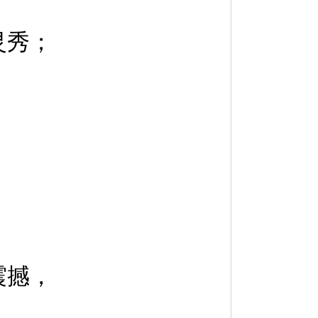
灵秀；
：
震撼，