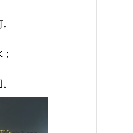
河。
水；
间。