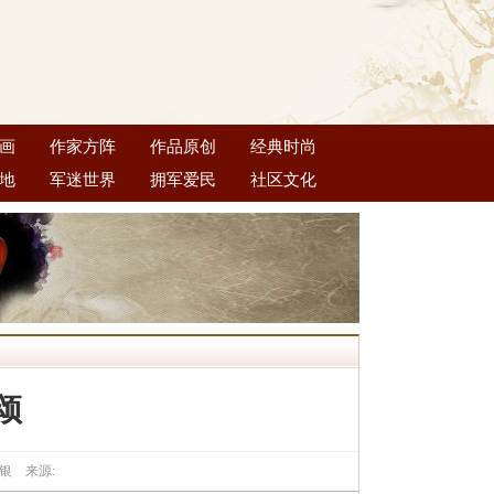
画
作家方阵
作品原创
经典时尚
地
军迷世界
拥军爱民
社区文化
 颂
黄昌银 来源: