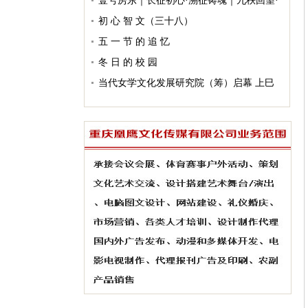
壹号房东｜长征初心·溯征铸魂｜九秩回望·
征史启扉（总10）
初 心 智 文（三十八）
五 一 节 的 追 忆
冬 日 的 校 园
当代女学文化发展研究院（筹）启幕 上巳
雅集 开启艺术 联创新篇
忆 姊
初 心 智 文（三十四）