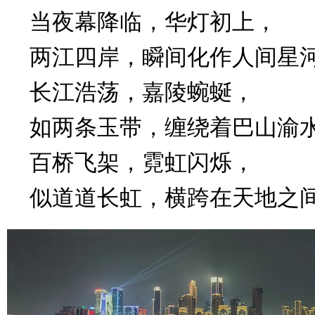
当夜幕降临，华灯初上，
两江四岸，瞬间化作人间星
长江浩荡，嘉陵蜿蜒，
如两条玉带，缠绕着巴山渝
百桥飞架，霓虹闪烁，
似道道长虹，横跨在天地之