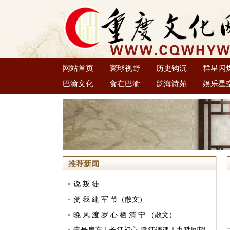
网站首页
寰球视野
历史钩沉
群星闪
巴渝文化
食在巴渝
韵海诗苑
娱乐星
推荐新闻
说 叛 徒
贺 我 建 军 节（散文）
晚 风 渡 岁 心 栖 清 宁 （散文）