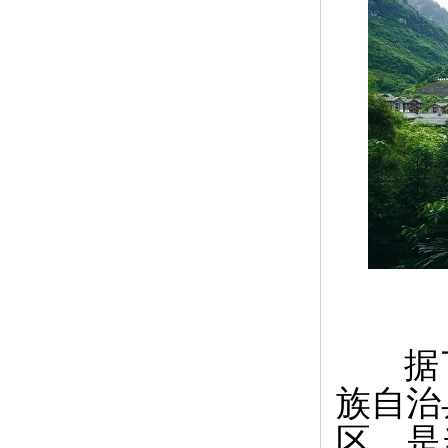
据了
族自治
区，是