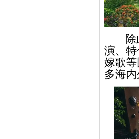
除此
演、特
嫁歌等
多海内