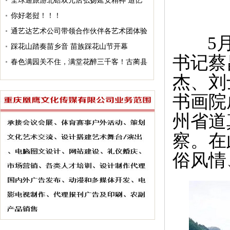
全球通旅游北碚双元店弘扬延安精神 追忆
红色革命 邂逅古都长安
你好老挝！！！
通艺达艺术公司带领合作伙伴各艺术团体验
5月
一日游
踩花山踏奏苗乡音 苗族踩花山节开幕
书记蔡
春色满园关不住，满堂花醉三千客！古蔺县
杰、刘
双沙镇第十五届菜花旅游文化节开门盈客
小姐姐你不去这里，你会后悔的！
纸都耒阳，蔡伦故里我们后会有期
书画院
州省道
察。在
俗风情