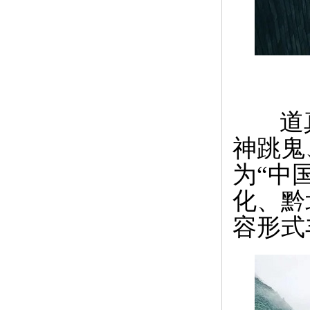
道真
神跳鬼
为“中
化、黔
容形式