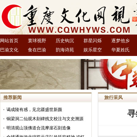
网站首页
寰球视野
历史钩沉
群星闪烁
逐梦他乡
巴渝文化
食在巴渝
韵海诗苑
娱乐星空
华夏姓氏
推荐新闻
旅行采风
谒成陵有感，见北疆盛世新颜
寻
铜梁洞二仙观木刻碑残文校注与文史溯源
明清观山顶佛道合流摩崖石刻造像