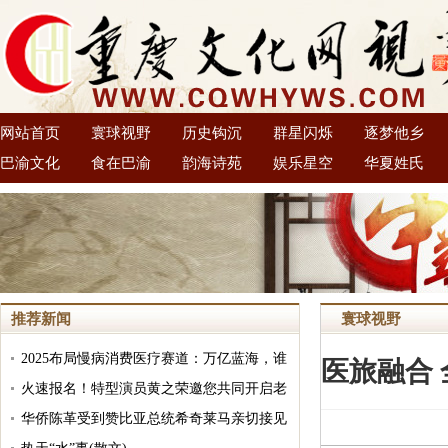
网站首页
寰球视野
历史钩沉
群星闪烁
逐梦他乡
巴渝文化
食在巴渝
韵海诗苑
娱乐星空
华夏姓氏
推荐新闻
寰球视野
2025布局慢病消费医疗赛道：万亿蓝海，谁
医旅融合
将破局而出？
火速报名！特型演员黄之荣邀您共同开启老
挝的奇妙之旅
华侨陈革受到赞比亚总统希奇莱马亲切接见