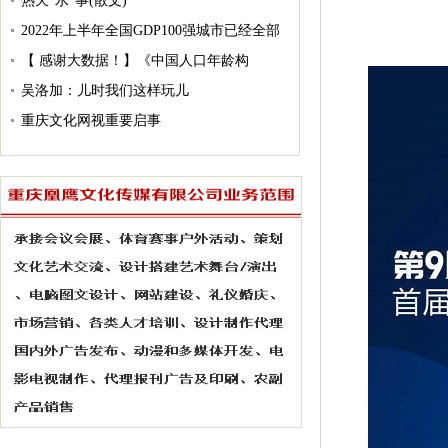
热天“水”事(散文)
2022年上半年全国GDP100强城市已经全部
出炉：
【 感谢大数据！】《中国人口年龄构
成！》
吴洛加：儿时我们这样玩儿
重庆文化网视重要启事
医旅融合 全球共享，中国四川第9届大健康
博览会9月9日开幕！
阿富汗一夜变天，留给世界的10点警示！